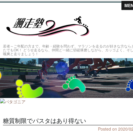
ME
颯走塾～仲
若者～ご年配の方まで、年齢・経験を問わず、マラソンを走るのが好きな方なら
たでもOK！ どうせ走るなら、仲間と一緒に切磋琢磨しながら、カッコよく、そ
颯爽と走りましょう！
糖質制限でパスタはあり得ない
Posted on
2020/0