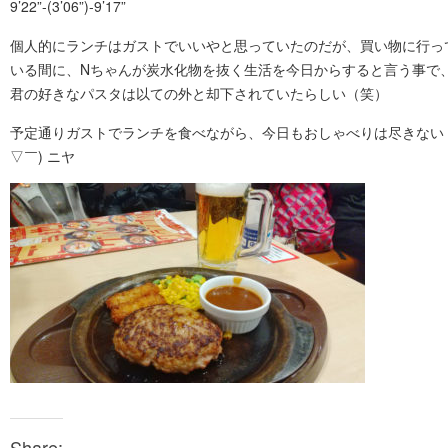
9’22”-(3’06”)-9’17”
個人的にランチはガストでいいやと思っていたのだが、買い物に行っ
いる間に、Nちゃんが炭水化物を抜く生活を今日からすると言う事で
君の好きなパスタは以ての外と却下されていたらしい（笑）
予定通りガストでランチを食べながら、今日もおしゃべりは尽きない 
▽￣) ニヤ
Share: