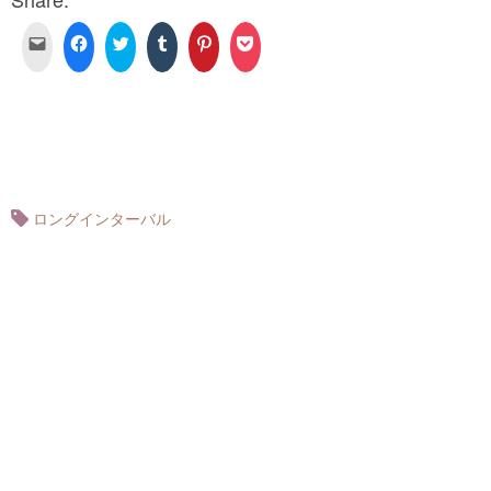
ク
Facebook
ク
ク
ク
ク
リ
で
リ
リ
リ
リ
ッ
共
ッ
ッ
ッ
ッ
ク
有
ク
ク
ク
ク
し
す
し
し
し
し
て
る
て
て
て
て
友
に
Twitter
Tumblr
Pinterest
Pocket
達
は
で
で
で
で
へ
ク
共
共
共
シ
メ
リ
有
有
有
ェ
ー
ッ
(新
(新
(新
ア
ル
ク
し
し
し
(新
で
し
い
い
い
し
送
て
ウ
ウ
ウ
い
ロングインターバル
信
く
ィ
ィ
ィ
ウ
(新
だ
ン
ン
ン
ィ
し
さ
ド
ド
ド
ン
い
い
ウ
ウ
ウ
ド
ウ
(新
で
で
で
ウ
ィ
し
開
開
開
で
ン
い
き
き
き
開
ド
ウ
ま
ま
ま
き
ウ
ィ
す)
す)
す)
ま
で
ン
す)
開
ド
き
ウ
ま
で
す)
開
き
ま
す)