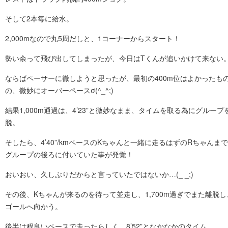
そして2本毎に給水。
2,000mなので丸5周だしと、1コーナーからスタート！
勢い余って飛び出してしまったが、今日はTくんが追いかけて来ない
ならばペーサーに徹しようと思ったが、最初の400m位はよかったも
の、微妙にオーバーペースσ(^_^;)
結果1,000m通過は、4’23”と微妙なまま、タイムを取る為にグループ
脱。
そしたら、4’40”/kmペースのKちゃんと一緒に走るはずのRちゃんま
グループの後ろに付いていた事が発覚！
おいおい、久しぶりだからと言っていたではないか…(_ _;)
その後、Kちゃんが来るのを待って並走し、1,700m過ぎでまた離脱し
ゴールへ向かう。
後半は程良いペースで走ったらしく、8’52”となかなかのタイム。