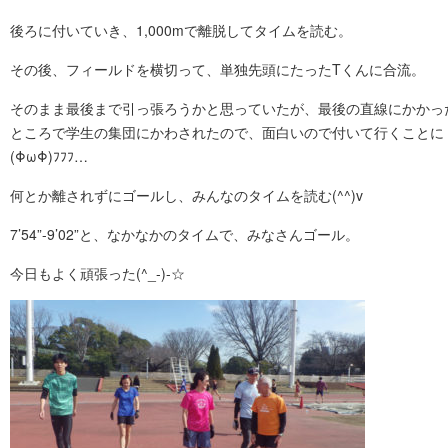
後ろに付いていき、1,000mで離脱してタイムを読む。
その後、フィールドを横切って、単独先頭にたったTくんに合流。
そのまま最後まで引っ張ろうかと思っていたが、最後の直線にかかっ
ところで学生の集団にかわされたので、面白いので付いて行くことに
(ΦωΦ)ﾌﾌﾌ…
何とか離されずにゴールし、みんなのタイムを読む(^^)v
7’54”-9’02”と、なかなかのタイムで、みなさんゴール。
今日もよく頑張った(^_-)-☆