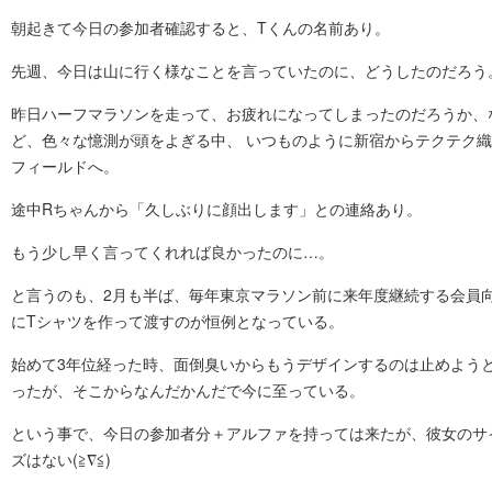
朝起きて今日の参加者確認すると、Tくんの名前あり。
先週、今日は山に行く様なことを言っていたのに、どうしたのだろう
昨日ハーフマラソンを走って、お疲れになってしまったのだろうか、
ど、色々な憶測が頭をよぎる中、 いつものように新宿からテクテク織
フィールドへ。
途中Rちゃんから「久しぶりに顔出します」との連絡あり。
もう少し早く言ってくれれば良かったのに…。
と言うのも、2月も半ば、毎年東京マラソン前に来年度継続する会員
にTシャツを作って渡すのが恒例となっている。
始めて3年位経った時、面倒臭いからもうデザインするのは止めよう
ったが、そこからなんだかんだで今に至っている。
という事で、今日の参加者分＋アルファを持っては来たが、彼女のサ
ズはない(≧∇≦)