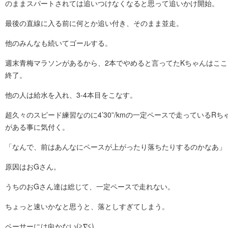
のままスパートされては追いつけなくなると思って追いかけ開始。
最後の直線に入る前に何とか追い付き、そのまま並走。
他のみんなも続いてゴールする。
週末青梅マラソンがあるから、2本でやめると言ってたKちゃんはここ
終了。
他の人は給水を入れ、3-4本目をこなす。
超久々のスピード練習なのに4’30”/kmの一定ペースで走っているRち
がある事に気付く。
「なんで、前はあんなにペースが上がったり落ちたりするのかなあ」
原因はおGさん。
うちのおGさん達は総じて、一定ペースで走れない。
ちょっと速いかなと思うと、落としすぎてしまう。
ペーサーには向かない(≧∇≦)