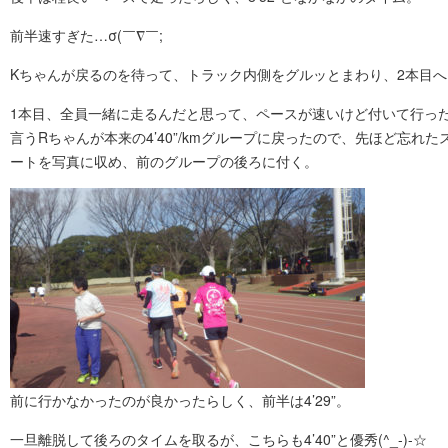
前半速すぎた…σ(￣∇￣;
Kちゃんが戻るのを待って、トラック内側をグルッとまわり、2本目へ
1本目、全員一緒に走るんだと思って、ペースが速いけど付いて行っ
言うRちゃんが本来の4’40”/kmグループに戻ったので、先ほど忘れた
ートを写真に収め、前のグループの後ろに付く。
前に行かなかったのが良かったらしく、前半は4’29”。
一旦離脱して後ろのタイムを取るが、こちらも4’40”と優秀(^_-)-☆