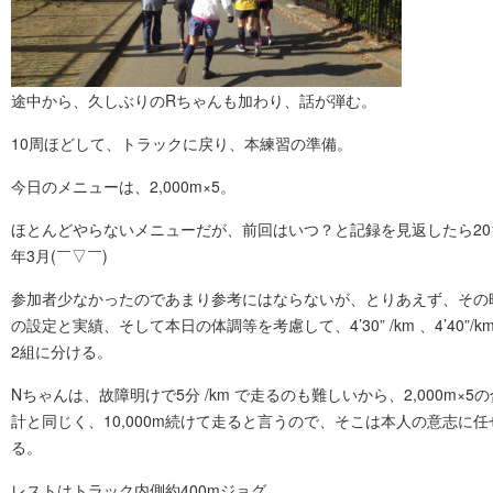
途中から、久しぶりのRちゃんも加わり、話が弾む。
10周ほどして、トラックに戻り、本練習の準備。
今日のメニューは、2,000m×5。
ほとんどやらないメニューだが、前回はいつ？と記録を見返したら20
年3月(￣▽￣)
参加者少なかったのであまり参考にはならないが、とりあえず、その
の設定と実績、そして本日の体調等を考慮して、4’30” /km 、4’40”/k
2組に分ける。
Nちゃんは、故障明けで5分 /km で走るのも難しいから、2,000m×5の
計と同じく、10,000m続けて走ると言うので、そこは本人の意志に任
る。
レストはトラック内側約400mジョグ。