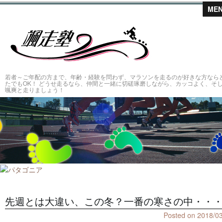
ME
颯走塾～仲
若者～ご年配の方まで、年齢・経験を問わず、マラソンを走るのが好きな方なら
たでもOK！ どうせ走るなら、仲間と一緒に切磋琢磨しながら、カッコよく、そ
颯爽と走りましょう！
先週とは大違い、この冬？一番の寒さの中・・
Posted on
2018/0