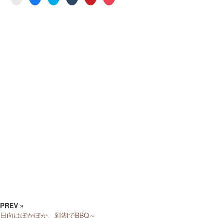
ッ
共
ッ
ッ
ッ
ッ
ク
有
ク
ク
ク
ク
し
す
し
し
し
し
て
る
て
て
て
て
友
に
Twitter
Tumblr
Pinterest
Pocket
達
は
で
で
で
で
へ
ク
共
共
共
シ
メ
リ
有
有
有
ェ
ー
ッ
(新
(新
(新
ア
ル
ク
し
し
し
(新
で
し
い
い
い
し
送
て
ウ
ウ
ウ
い
信
く
ィ
ィ
ィ
ウ
(新
だ
ン
ン
ン
ィ
し
さ
ド
ド
ド
ン
い
い
ウ
ウ
ウ
ド
ウ
(新
で
で
で
ウ
ィ
し
開
開
開
で
ン
い
き
き
き
開
ド
ウ
ま
ま
ま
き
ウ
ィ
す)
す)
す)
ま
で
ン
す)
開
ド
き
ウ
ま
で
す)
開
き
ま
す)
PREV »
日向はぽかぽか、彩湖でBBQ～