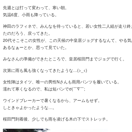
先週とは打って変わって、寒い朝。
気温6度、小雨も降っている。
神田のラフィネで、みんなを待っていると、若い女性二人組が走り終
たのだろう、戻ってきた。
20代そこそこの女性が、この天候の中皇居ジョグするなんて、やる気
あるなぁーとか、思って見ていた。
みなさんの準備ができたところで、皇居桜田門までジョグで行く。
次第に雨も風も強くなってきたような…(>_<)
女性陣はタイツ、唯一の男性Nさんも雨用パンツを履いている。
濡れて寒くなるので、私は短パンでσ(￣∇￣;
ウインドブレーカーで暑くなるから、アームもせず。
しときゃよかったような…。
桜田門到着後、少しでも雨を凌げる木の下でストレッチ。