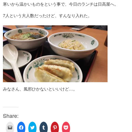
寒いから温かいものをという事で、今日のランチは日高屋へ。
7人という大人数だったけど、すんなり入れた。
みなさん、風邪ひかないといいけど…。
Share:
ク
Facebook
ク
ク
ク
ク
リ
で
リ
リ
リ
リ