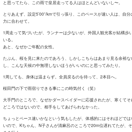
と思ってたら、この雨で皇居走ってる人はほとんどいないし〜。
とりあえず、設定5’00”/kmで引っ張り、このペースが速い人は、自分
力に合わせて。
1周走って気づいたが、ランナーは少ないが、外国人観光客が結構歩
いる。
あと、なぜかご年配の女性。
たぶん、桜を見に来たのであろう、しかしこちらはあまり見る余裕な
し、こんな天候の中無理しないほうがいいのにと思ってみたり。
1周しても、身体は温まらず。全員戻るのを待って、2本目へ。
桜田門の下で雨宿りできる事にこの時気付く（笑）
大手門のところで、なぜかダースベイダーに応援されたが、寒くてそ
どころではないので、相手をしてあげられなかった。
ちょっとペース速いかなという気もしたが、体感的にはそれほどでは
いので、Kちゃん、N子さんが清麻呂のところで20m位遅れてたが、