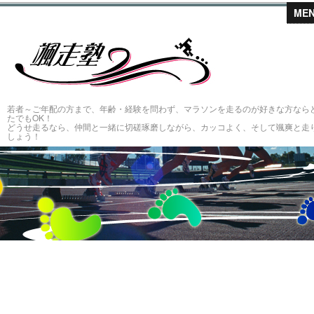
ME
颯走塾～仲
若者～ご年配の方まで、年齢・経験を問わず、マラソンを走るのが好きな方なら
たでもOK！
どうせ走るなら、仲間と一緒に切磋琢磨しながら、カッコよく、そして颯爽と走
しょう！